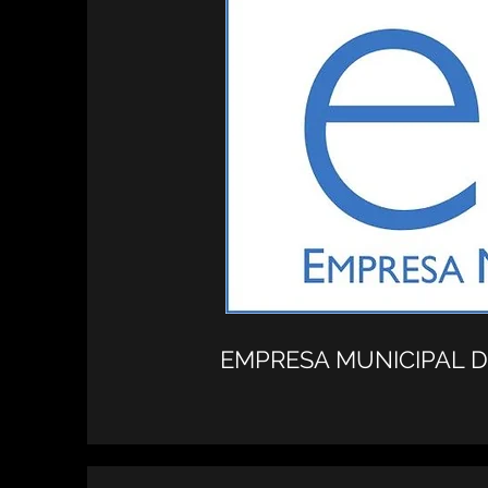
EMPRESA MUNICIPAL DE