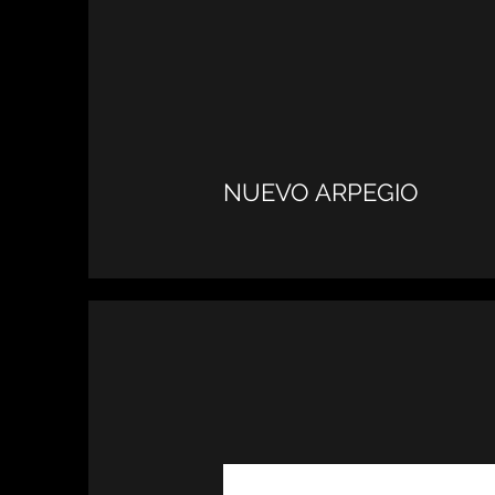
NUEVO ARPEGIO